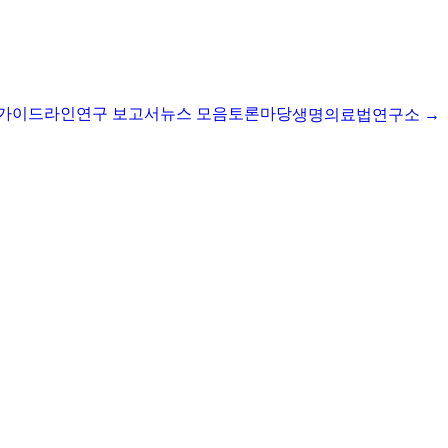
I 가이드라인
연구 보고서
뉴스 모음
토론마당
생명의료법연구소 →