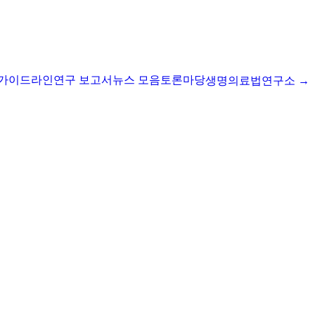
I 가이드라인
연구 보고서
뉴스 모음
토론마당
생명의료법연구소 →