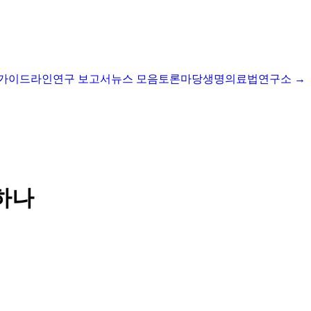
I 가이드라인
연구 보고서
뉴스 모음
토론마당
생명의료법연구소 →
소하나