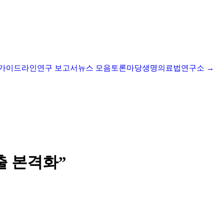
I 가이드라인
연구 보고서
뉴스 모음
토론마당
생명의료법연구소 →
출 본격화”