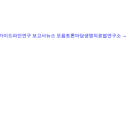
I 가이드라인
연구 보고서
뉴스 모음
토론마당
생명의료법연구소 →