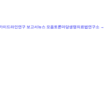
I 가이드라인
연구 보고서
뉴스 모음
토론마당
생명의료법연구소 →