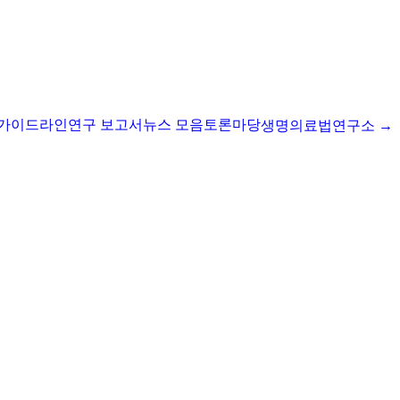
I 가이드라인
연구 보고서
뉴스 모음
토론마당
생명의료법연구소 →