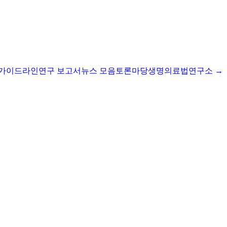
I 가이드라인
연구 보고서
뉴스 모음
토론마당
생명의료법연구소 →