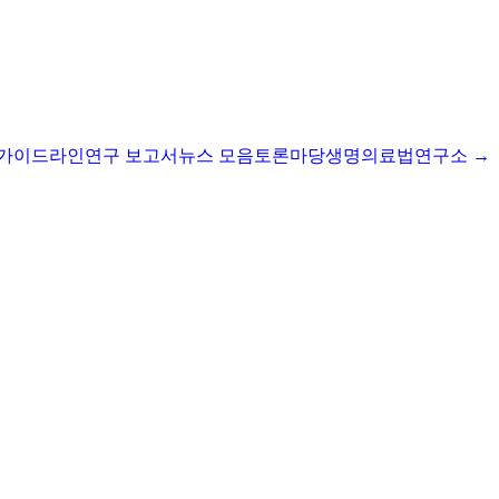
I 가이드라인
연구 보고서
뉴스 모음
토론마당
생명의료법연구소 →