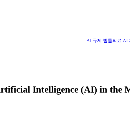
AI 규제 법률
의료 A
rtificial Intelligence (AI) in the